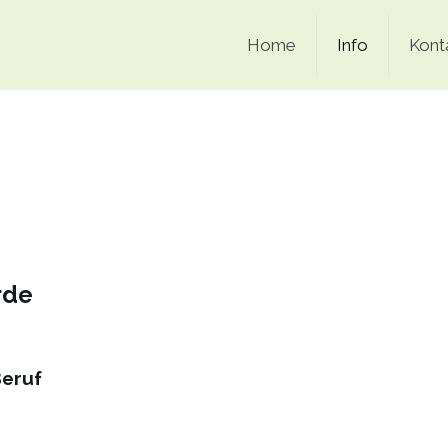
Home
Info
Kont
rde
Beruf