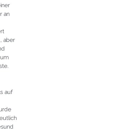
iner
r an
rt
, aber
nd
h um
ste.
s auf
wurde
eutlich
gesund